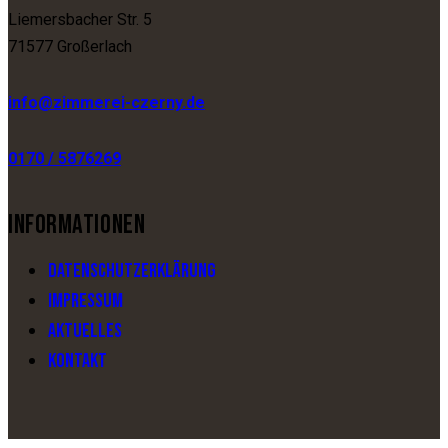
Liemersbacher Str. 5
71577 Großerlach
info@zimmerei-czerny.de
0170 / 5876269
INFORMATIONEN
DATENSCHUTZERKLÄRUNG
IMPRESSUM
AKTUELLES
KONTAKT