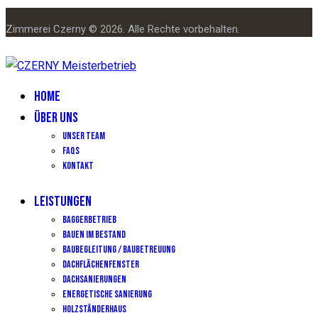
Zimmerei Czerny © 2026. Alle Rechte vorbehalten.
HOME
ÜBER UNS
Unser Team
FAQs
Kontakt
LEISTUNGEN
Baggerbetrieb
Bauen im Bestand
Baubegleitung / Baubetreuung
Dachflächenfenster
Dachsanierungen
Energetische Sanierung
Holzständerhaus