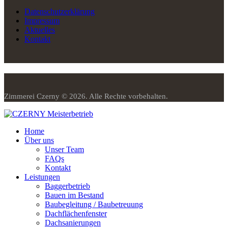
Datenschutzerklärung
Impressum
Aktuelles
Kontakt
Zimmerei Czerny © 2026. Alle Rechte vorbehalten.
Home
Über uns
Unser Team
FAQs
Kontakt
Leistungen
Baggerbetrieb
Bauen im Bestand
Baubegleitung / Baubetreuung
Dachflächenfenster
Dachsanierungen