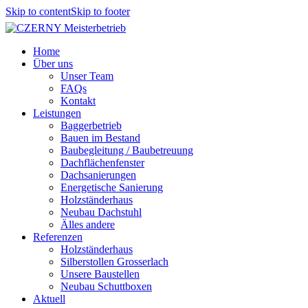
Skip to content
Skip to footer
Home
Über uns
Unser Team
FAQs
Kontakt
Leistungen
Baggerbetrieb
Bauen im Bestand
Baubegleitung / Baubetreuung
Dachflächenfenster
Dachsanierungen
Energetische Sanierung
Holzständerhaus
Neubau Dachstuhl
Älles andere
Referenzen
Holzständerhaus
Silberstollen Grosserlach
Unsere Baustellen
Neubau Schuttboxen
Aktuell