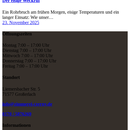
Der eisige Weckruf
Ein Rohrbruch am frühen Morgen, eisige Temperaturen und ein
langer Einsatz: Wie unser…
23. November 2025
Öffnungszeiten
Montag 7:00 – 17:00 Uhr
Dienstag 7:00 – 17:00 Uhr
Mittwoch 7:00 – 17:00 Uhr
Donnerstag 7:00 – 17:00 Uhr
Freitag 7:00 – 17:00 Uhr
Standort
Liemersbacher Str. 5
71577 Großerlach
info@zimmerei-czerny.de
0170 / 5876269
Informationen