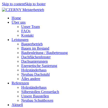
Skip to content
Skip to footer
Home
Über uns
Unser Team
FAQs
Kontakt
Leistungen
Baggerbetrieb
Bauen im Bestand
Baubegleitung / Baubetreuung
Dachflächenfenster
Dachsanierungen
Energetische Sanierung
Holzständerhaus
Neubau Dachstuhl
Älles andere
Referenzen
Holzständerhaus
Silberstollen Grosserlach
Unsere Baustellen
Neubau Schuttboxen
Aktuell