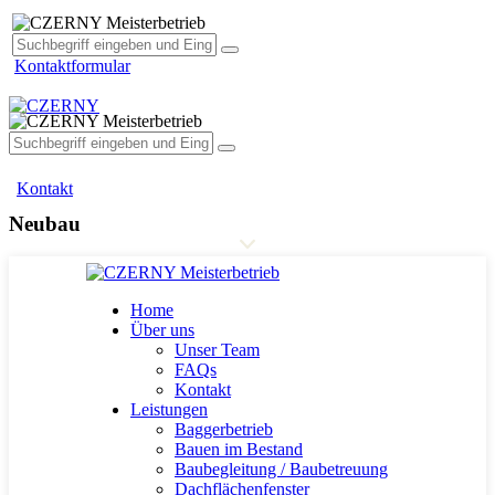
facebook
Kontaktformular
facebook
Kontakt
Neubau
Home
Über uns
Unser Team
FAQs
Kontakt
Leistungen
Baggerbetrieb
Bauen im Bestand
Baubegleitung / Baubetreuung
Dachflächenfenster