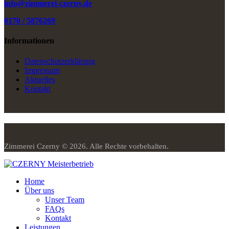
info@zimmerei-czerny.de
0170 / 5876269
Informationen
Datenschutzerklärung
Impressum
Aktuelles
Kontakt
Zimmerei Czerny © 2026. Alle Rechte vorbehalten.
Home
Über uns
Unser Team
FAQs
Kontakt
Leistungen