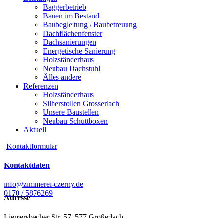
Baggerbetrieb
Bauen im Bestand
Baubegleitung / Baubetreuung
Dachflächenfenster
Dachsanierungen
Energetische Sanierung
Holzständerhaus
Neubau Dachstuhl
Älles andere
Referenzen
Holzständerhaus
Silberstollen Grosserlach
Unsere Baustellen
Neubau Schuttboxen
Aktuell
Kontaktformular
Kontaktdaten
info@zimmerei-czerny.de
0170 / 5876269
Adresse
Liemersbacher Str. 5
71577 Großerlach