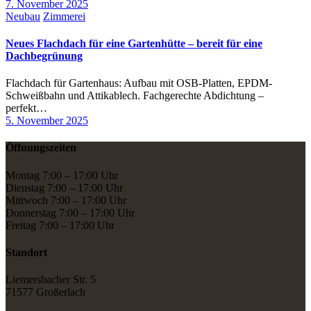
7. November 2025
Neubau
Zimmerei
Neues Flachdach für eine Gartenhütte – bereit für eine
Dachbegrünung
Flachdach für Gartenhaus: Aufbau mit OSB-Platten, EPDM-
Schweißbahn und Attikablech. Fachgerechte Abdichtung –
perfekt…
5. November 2025
Öffnungszeiten
Montag 7:00 – 17:00 Uhr
Dienstag 7:00 – 17:00 Uhr
Mittwoch 7:00 – 17:00 Uhr
Donnerstag 7:00 – 17:00 Uhr
Freitag 7:00 – 17:00 Uhr
Standort
Liemersbacher Str. 5
71577 Großerlach