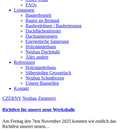
FAQs
Leistungen
Baggerbetrieb
Bauen im Bestand
Baubegleitung / Baubetreuung
Dachflächenfenster
Dachsanierungen
Energetische Sanierung
Holzständerhaus
Neubau Dachstuhl
Älles andere
Referenzen
Holzständerhaus
Silberstollen Grosserlach
Neubau Schuttboxen
Unsere Baustellen
Kontakt
facebook
CZERNY
Neubau
Zimmerei
Richtfest für unsere neue Werkshalle
Am Freitag den 7ten November 2025 konnten wir endlich das
Richtfest unserer neuen…