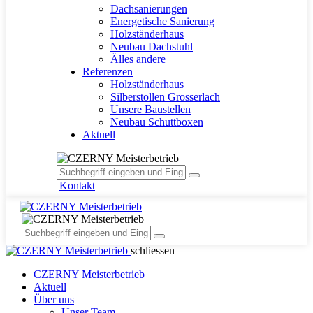
Dachsanierungen
Energetische Sanierung
Holzständerhaus
Neubau Dachstuhl
Älles andere
Referenzen
Holzständerhaus
Silberstollen Grosserlach
Unsere Baustellen
Neubau Schuttboxen
Aktuell
facebook
Kontakt
schliessen
CZERNY Meisterbetrieb
Aktuell
Über uns
Unser Team