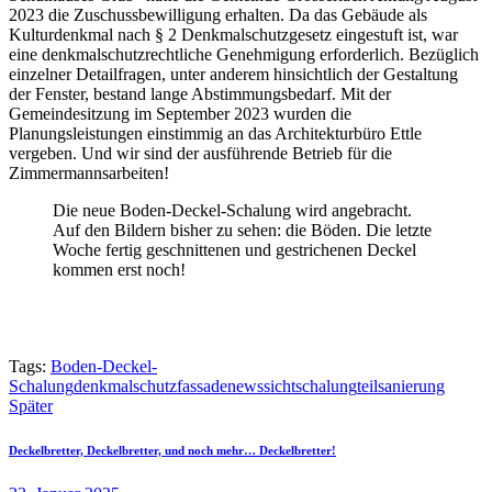
2023 die Zuschussbewilligung erhalten. Da das Gebäude als
Kulturdenkmal nach § 2 Denkmalschutzgesetz eingestuft ist, war
eine denkmalschutzrechtliche Genehmigung erforderlich. Bezüglich
einzelner Detailfragen, unter anderem hinsichtlich der Gestaltung
der Fenster, bestand lange Abstimmungsbedarf. Mit der
Gemeindesitzung im September 2023 wurden die
Planungsleistungen einstimmig an das Architekturbüro Ettle
vergeben. Und wir sind der ausführende Betrieb für die
Zimmermannsarbeiten!
Die neue Boden-Deckel-Schalung wird angebracht.
Auf den Bildern bisher zu sehen: die Böden. Die letzte
Woche fertig geschnittenen und gestrichenen Deckel
kommen erst noch!
Tags:
Boden-Deckel-
Schalung
denkmalschutz
fassade
news
sichtschalung
teilsanierung
Auf
Auf
Per
Auf
Copy
Beitragsnavigation
Später
Facebook
Linkedin
E-
X
URL
teilen
teilen
Mail
teilen
to
Deckelbretter, Deckelbretter, und noch mehr… Deckelbretter!
empfehlen
clipboard