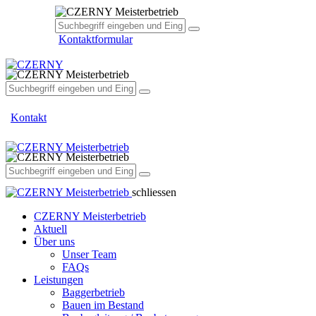
facebook
Kontaktformular
facebook
Kontakt
schliessen
CZERNY Meisterbetrieb
Aktuell
Über uns
Unser Team
FAQs
Leistungen
Baggerbetrieb
Bauen im Bestand