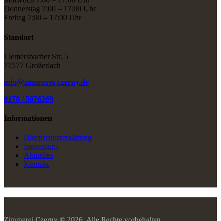
Donnerstag 7:00 – 17:00 Uhr
Freitag 7:00 – 17:00 Uhr
Standort
Liemersbacher Str. 5
71577 Großerlach
info@zimmerei-czerny.de
0170 / 5876269
Informationen
Datenschutzerklärung
Impressum
Aktuelles
Kontakt
Zimmerei Czerny © 2026. Alle Rechte vorbehalten.