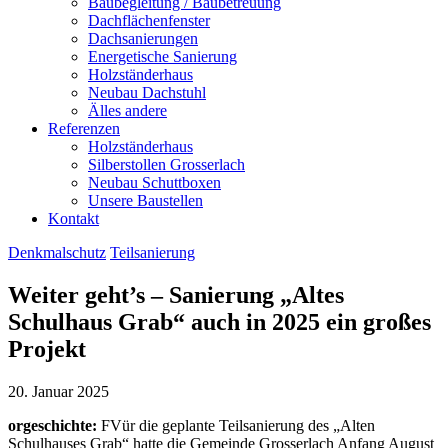
Baubegleitung / Baubetreuung
Dachflächenfenster
Dachsanierungen
Energetische Sanierung
Holzständerhaus
Neubau Dachstuhl
Älles andere
Referenzen
Holzständerhaus
Silberstollen Grosserlach
Neubau Schuttboxen
Unsere Baustellen
Kontakt
facebook
Denkmalschutz
Teilsanierung
Weiter geht’s – Sanierung „Altes
Schulhaus Grab“ auch in 2025 ein großes
Projekt
20. Januar 2025
orgeschichte:
F
V
ür die geplante Teilsanierung des „Alten
Schulhauses Grab“ hatte die Gemeinde Grosserlach Anfang August