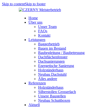
Skip to content
Skip to footer
Home
Über uns
Unser Team
FAQs
Kontakt
Leistungen
Baggerbetrieb
Bauen im Bestand
Baubegleitung / Baubetreuung
Dachflächenfenster
Dachsanierungen
Energetische Sanierung
Holzständerhaus
Neubau Dachstuhl
Älles andere
Referenzen
Holzständerhaus
Silberstollen Grosserlach
Unsere Baustellen
Neubau Schuttboxen
Aktuell